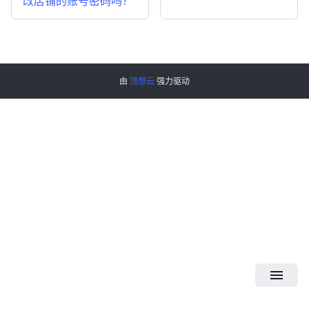
改店铺的账号密码吗？
由
顶想云
强力驱动